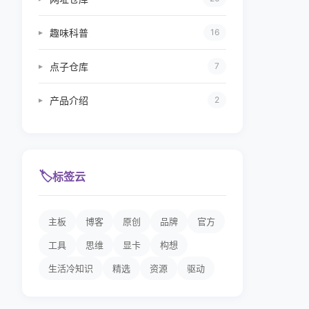
趣味科普
▸
16
点子仓库
▸
7
产品介绍
▸
2
🏷️
标签云
主板
博客
原创
品牌
官方
工具
思维
显卡
构想
生活冷知识
精选
资源
驱动