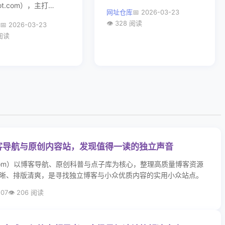
无捆绑。
ot.com），主打
网址仓库
2026-03-23
ows PE启动盘制作与系统
328 阅读
2026-03-23
，2026丙午版全新升
 阅读
多款实用一键式
ws工具，适配Win10/11
博客导航与原创内容站，发现值得一读的独立声音
d.com）以博客导航、原创科普与点子库为核心，整理高质量博客资源
晰、排版清爽，是寻找独立博客与小众优质内容的实用小众站点。
-07
206 阅读