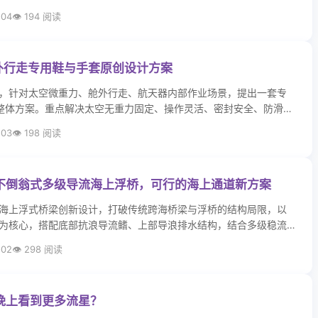
-04
194 阅读
舱外行走专用鞋与手套原创设计方案
，针对太空微重力、舱外行走、航天器内部作业场景，提出一套专
整体方案。重点解决太空无重力固定、操作灵活、密封安全、防滑防
问题，适用于飞船内部移动、舱外活动、设备操作等场景，结构实
-03
198 阅读
较强工程实现价值。
不倒翁式多级导流海上浮桥，可行的海上通道新方案
海上浮式桥梁创新设计，打破传统跨海桥梁与浮桥的结构局限，以
为核心，搭配底部抗浪导流鳍、上部导浪排水结构，结合多级稳流
覆、抗风浪、无积水、行驶平稳的效果。该方案整合成熟海洋工程
-02
298 阅读
构组合，兼顾安全性、稳定性与实用性，解决了传统浮桥易晃动、
难题，是深海、远海跨海通道的全新可行思路，具备极高的创新与
 原创构思：[博视记]
晚上看到更多流星？