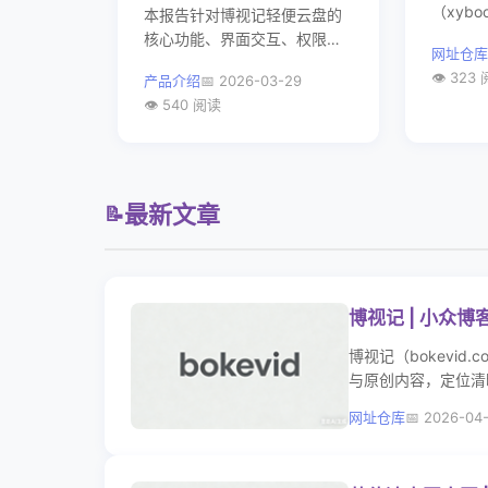
（xybo
本报告针对博视记轻便云盘的
Wind
核心功能、界面交互、权限管
网址仓库
维护工具
控及运维监控能力进行全维度
323
产品介绍
2026-03-29
级，含
测评。通过多场景实操截图，
540 阅读
Windo
验证其在文件上传 / 共享、用
系统。
户权限管理、安全策略配置、
实时连接监控等维度的表现，
结论为该云盘适配中小型团队
轻量化文件管理需求，具备操
最新文章
📝
作便捷、安全可控的核心优
势。
博视记 | 小众
博视记（bokevi
与原创内容，定位清
网址仓库
2026-04