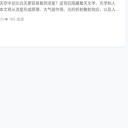
天空中总比白天更容易看到流星？这背后隐藏着天文学、光学和人
本文将从流星形成原理、大气层作用、光的折射散射效应，以及人
维度，深度解析这一现象背后的科学逻辑，带你用全新的视角理解
-01
185 阅读