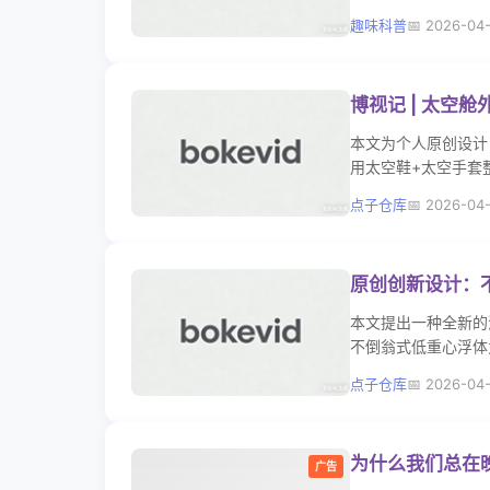
趣味科普
2026-04
博视记 | 太空
本文为个人原创设计
用太空鞋+太空手套
飘、穿戴舒适等核心
点子仓库
2026-04
用、安全可靠，具备
原创创新设计：
本文提出一种全新的
不倒翁式低重心浮体
设计，实现浮桥不倾
点子仓库
2026-04
技术，形成独有的结
浪击易损、面积水等
工程落地价值。 ——
为什么我们总在
广告