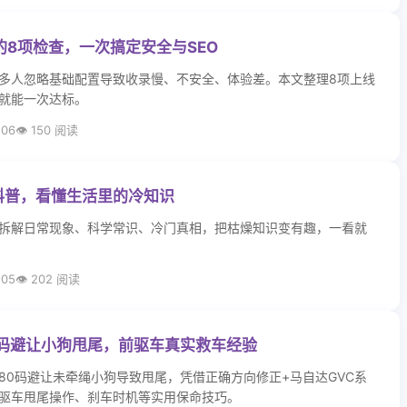
8项检查，一次搞定安全与SEO
多人忽略基础配置导致收录慢、不安全、体验差。本文整理8项上线
就能一次达标。
-06
150 阅读
味科普，看懂生活里的冷知识
拆解日常现象、科学常识、冷门真相，把枯燥知识变有趣，一看就
-05
202 阅读
80码避让小狗甩尾，前驱车真实救车经验
80码避让未牵绳小狗导致甩尾，凭借正确方向修正+马自达GVC系
驱车甩尾操作、刹车时机等实用保命技巧。