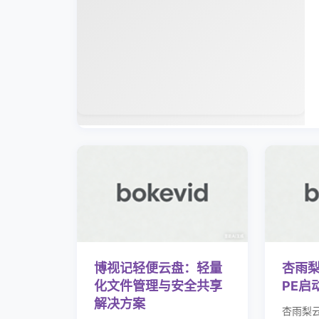
📢 广告招商
优质广告位
精准引流
联系投放 →
博视记轻便云盘：轻量
杏雨梨
化文件管理与安全共享
PE启
解决方案
杏雨梨