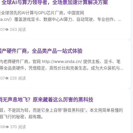
| 全球AI与算力领导者，全场景加速计算解决方案
）是全球领先的AI计算与GPU芯片厂商，中国官网
.nvidia.cn/）覆盖游戏显卡、数据中心AI算力、自动驾驶、专业创作、机
技术，依托强大的GPU架构与生态，成为AI时代的核心算力基础设
-07
263 阅读
牌国产硬件厂商，全品类产品一站式体验
老牌硬件厂商，官网 http://www.onda.cn/ 提供主板、显卡、笔
等全品类硬件，凭借稳定、高性价比和完善生态，成为大众装机与
。
-07
226 阅读
悄无声息地飞？原来藏着这么厉害的黑科技
音，不是因为轻，而是它身上自带“静音黑科技”。本文用简单易懂的
音飞行的秘密，超有趣。
-06
370 阅读