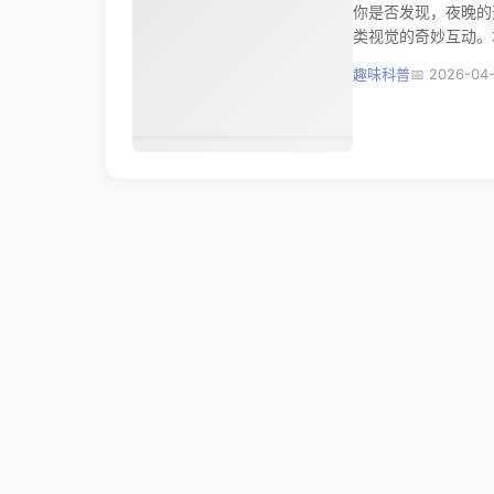
你是否发现，夜晚的
类视觉的奇妙互动。
类视觉感知差异四个
趣味科普
2026-04
宇宙的“闪光时刻”。
📢 广告招商
优质广告位
精准引流
联系投放 →