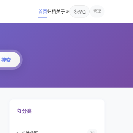
首页
归档
关于
📡
管理
深色
搜索
📁
分类
网址仓库
▸
26