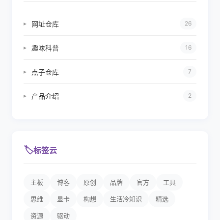
网址仓库
▸
26
趣味科普
▸
16
点子仓库
▸
7
产品介绍
▸
2
🏷️
标签云
主板
博客
原创
品牌
官方
工具
思维
显卡
构想
生活冷知识
精选
资源
驱动