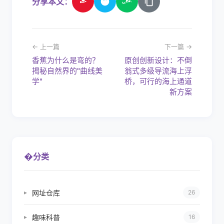
分享本文：
← 上一篇
下一篇 →
香蕉为什么是弯的？
原创创新设计：不倒
揭秘自然界的"曲线美
翁式多级导流海上浮
学"
桥，可行的海上通道
新方案
�
分类
网址仓库
▸
26
趣味科普
▸
16