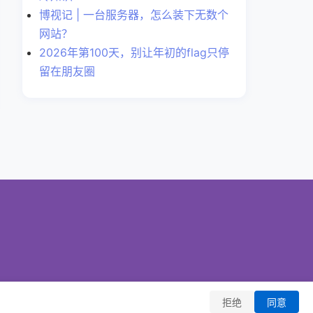
博视记 | 一台服务器，怎么装下无数个
网站？
2026年第100天，别让年初的flag只停
留在朋友圈
拒绝
同意