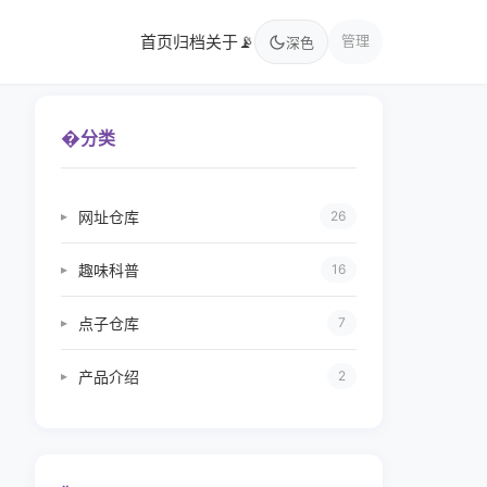
首页
归档
关于
📡
管理
深色
�
分类
网址仓库
▸
26
趣味科普
▸
16
点子仓库
▸
7
产品介绍
▸
2