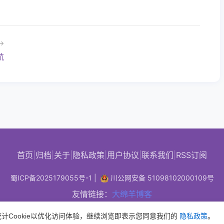
→
航
首页
|
归档
|
关于
|
隐私政策
|
用户协议
|
联系我们
|
RSS订阅
蜀ICP备2025179055号-1
|
川公网安备 51098102000109号
友情链接：
大绵羊博客
© 2025 - 2026 博视记 bokevid.com 版权所有
计Cookie以优化访问体验，继续浏览即表示您同意我们的
隐私政策
。